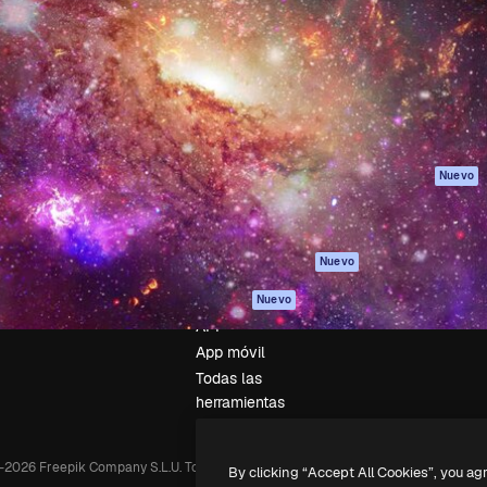
eativa para dirigir tu mejor
Spaces
Academy
 un millón de suscriptores
Asistente de IA
Documentación
, empresas, agencias y
Generador de
Soporte
imágenes
Términos de uso
Generador de
Política de
vídeos
privacidad
Texto a voz
Originales
Nuevo
Contenido de
Política de cooki
stock
Centro de
MCP para
confianza
Nuevo
Claude/ChatGPT
Afiliados
Agentes
Nuevo
Empresas
API
App móvil
Todas las
herramientas
-
2026
Freepik Company S.L.U.
Todos los derechos reservados
.
By clicking “Accept All Cookies”, you ag