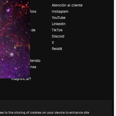
Precios
Atención al cliente
Sobre nosotros
Instagram
Reviews
YouTube
Empleo
LinkedIn
Tendencias de
TikTok
búsqueda
Discord
Blog
X
es
Eventos
Reddit
Slidesgo
Vender contenido
Sala de prensa
¿Buscas
magnific.ai?
ree to the storing of cookies on your device to enhance site