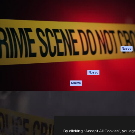
eativa para dirigir tu mejor
Spaces
Academy
 un millón de suscriptores
Asistente de IA
Documentación
, empresas, agencias y
Generador de
Soporte
imágenes
Términos de uso
Generador de
Política de
vídeos
privacidad
Texto a voz
Originales
Nuevo
Contenido de
Política de cooki
stock
Centro de
MCP para
confianza
Nuevo
Claude/ChatGPT
Afiliados
Agentes
Nuevo
Empresas
API
App móvil
Todas las
herramientas
-
2026
Freepik Company S.L.U.
Todos los derechos reservados
.
By clicking “Accept All Cookies”, you ag