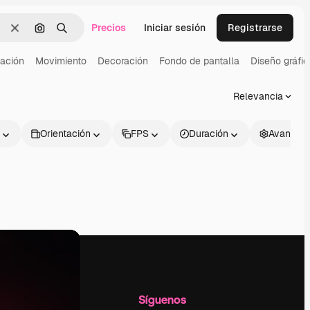
Precios
Iniciar sesión
Registrarse
Borrar
Buscar por imagen
Buscar
ación
Movimiento
Decoración
Fondo de pantalla
Diseño gráfic
Relevancia
Orientación
FPS
Duración
Avanzad
l
Empresa
Síguenos