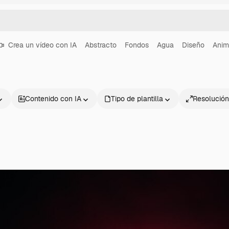
Crea un vídeo con IA
Abstracto
Fondos
Agua
Diseño
Anim
Contenido con IA
Tipo de plantilla
Resolución
Productos
Información úti