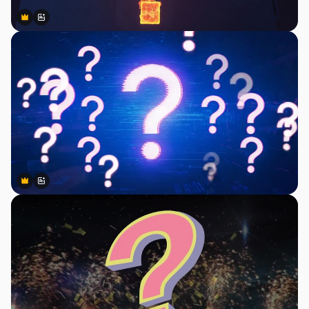
Premium
Premium
Generado por IA
Premium
Premium
Generado por IA