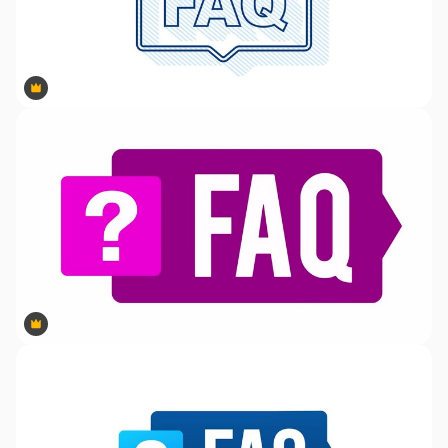
Premium
Premium
Premium
Premium