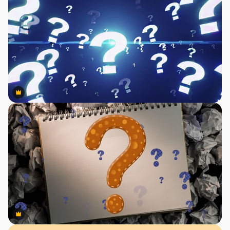
Premium
Premium
Premium
Premium