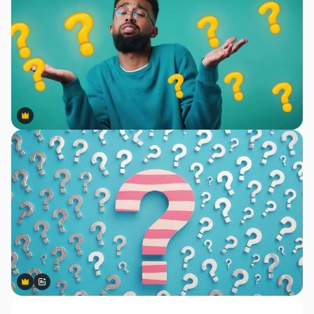
Premium
Premium
Premium
Premium
Generado por IA