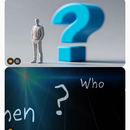
Premium
Premium
Generado por IA