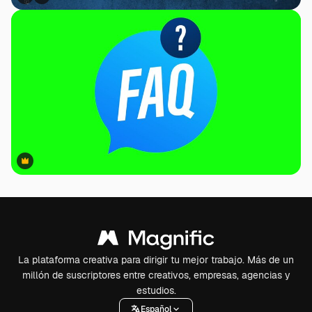
Premium
Premium
Generado por IA
Premium
Premium
La plataforma creativa para dirigir tu mejor trabajo. Más de un
millón de suscriptores entre creativos, empresas, agencias y
estudios.
Español