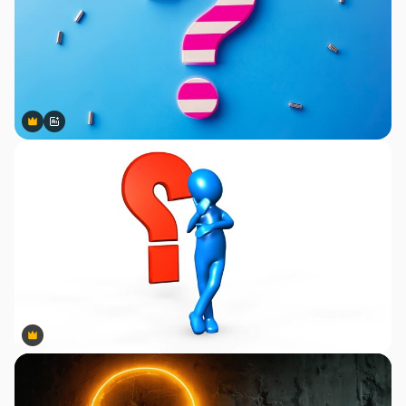
Premium
Premium
Generado por IA
Premium
Premium