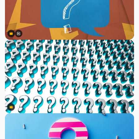
Premium
Premium
Generado por IA
Premium
Premium