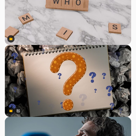
Premium
Premium
Premium
Premium
Generado por IA