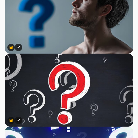
Premium
Premium
Generado por IA
Premium
Premium
Generado por IA