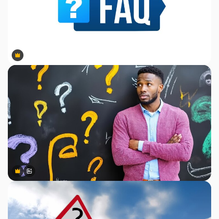
Premium
Premium
Premium
Premium
Generado por IA