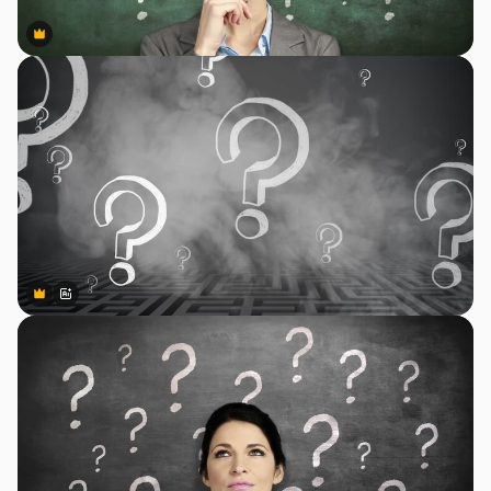
Premium
Premium
Premium
Premium
Generado por IA