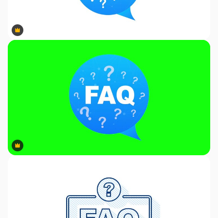
Premium
Premium
Premium
Premium