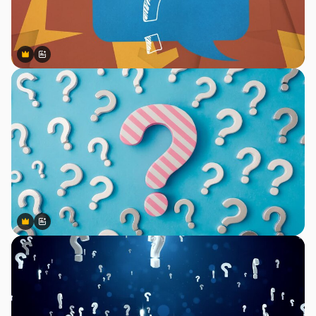
Premium
Premium
Generado por IA
Premium
Premium
Generado por IA