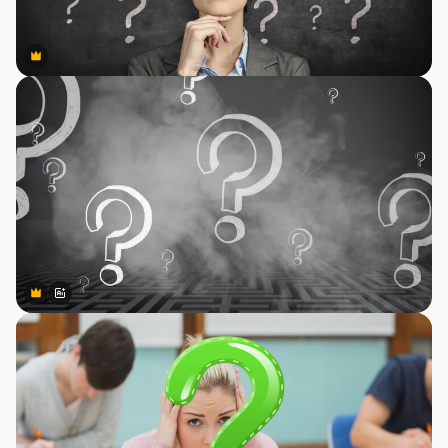
Premium
Premium
Premium
Premium
Generado por IA