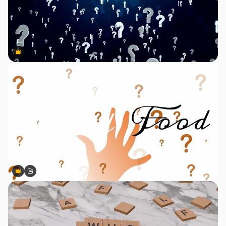
Premium
Premium
Premium
Premium
Generado por IA