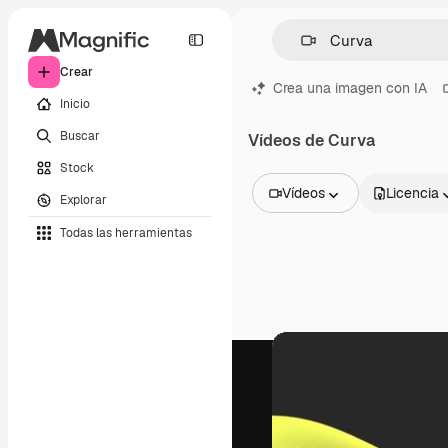
Crear
Crea una imagen con IA
Inicio
Buscar
Vídeos de Curva
Stock
Vídeos
Licencia
Explorar
Todas las imágenes
Todas las herramientas
Vectores
Ilustraciones
Fotos
PSD
Plantillas
Mockups
Vídeos
Clips de vídeo
Motion graphics
Plantillas de vídeos
Iconos
Modelos 3D
Fuentes