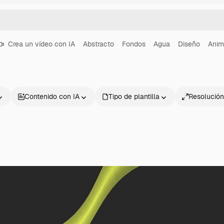
Crea un vídeo con IA
Abstracto
Fondos
Agua
Diseño
Anim
Contenido con IA
Tipo de plantilla
Resolución
Productos
Información úti