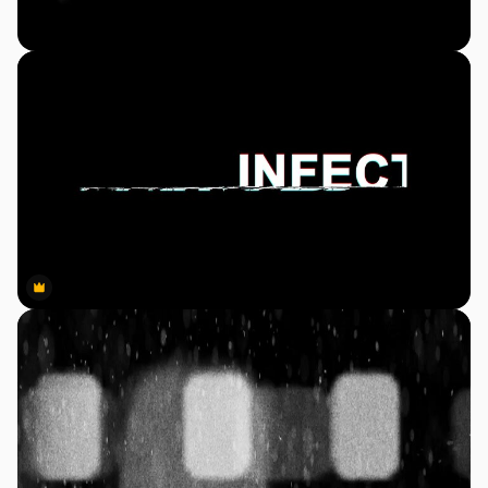
Premium
Premium