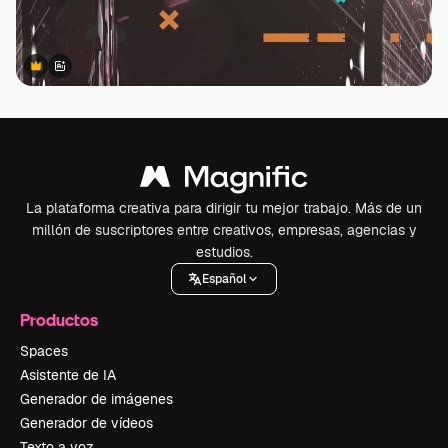
Premium
Premium
Generado por IA
La plataforma creativa para dirigir tu mejor trabajo. Más de un
millón de suscriptores entre creativos, empresas, agencias y
estudios.
Español
Productos
Spaces
Asistente de IA
Generador de imágenes
Generador de vídeos
Texto a voz