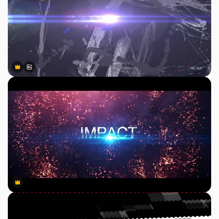
Premium
Premium
Generado por IA
Premium
Premium