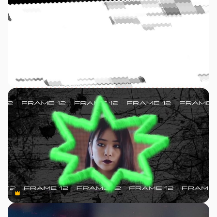
Premium
Premium