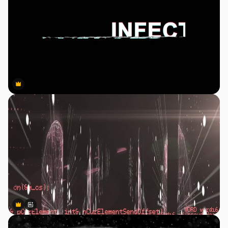
Premium
Premium
Premium
Premium
Generado por IA