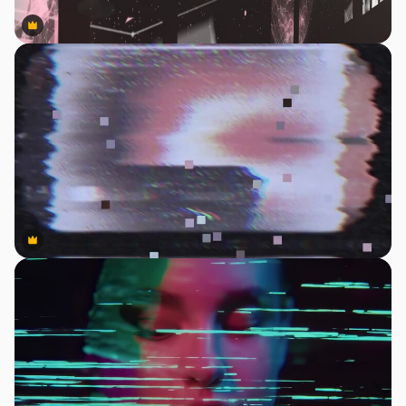
Premium
Premium
Premium
Premium