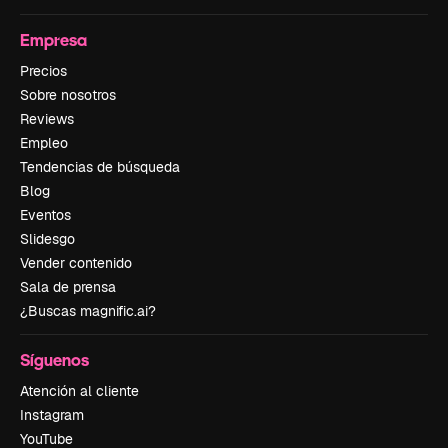
Empresa
Precios
Sobre nosotros
Reviews
Empleo
Tendencias de búsqueda
Blog
Eventos
Slidesgo
Vender contenido
Sala de prensa
¿Buscas magnific.ai?
Síguenos
Atención al cliente
Instagram
YouTube