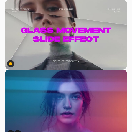
Premium
Premium