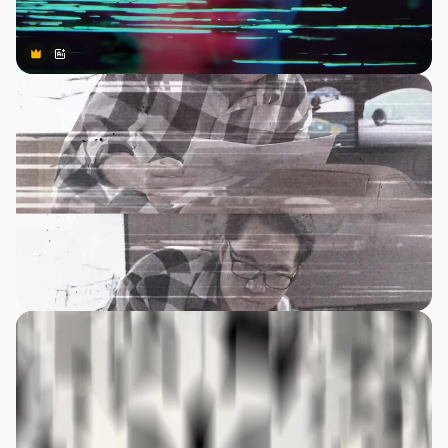
Premium
Premium
Generado por IA