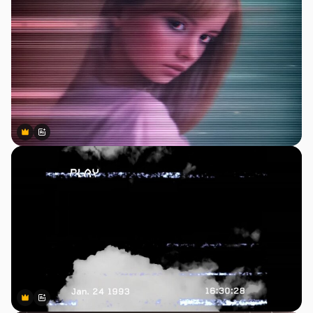
Premium
Premium
Generado por IA
Premium
Premium
Generado por IA