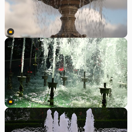
Premium
Premium
Premium
Premium