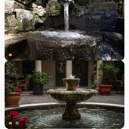
Premium
Premium
Premium
Premium
Generado por IA