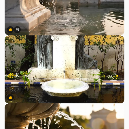
Premium
Premium
Generado por IA
Premium
Premium