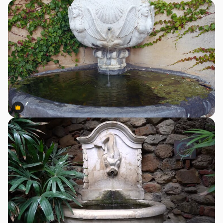
Premium
Premium