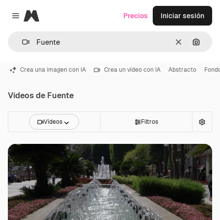
Magnific
Precios
Iniciar sesión
Close menu
Borrar
Buscar
Crea una imagen con IA
Crea un vídeo con IA
Abstracto
Fond
Vídeos de Fuente
Vídeos
Filtros