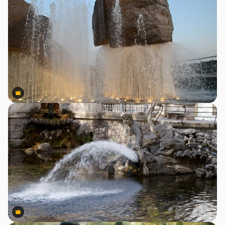
Premium
Premium
Premium
Premium