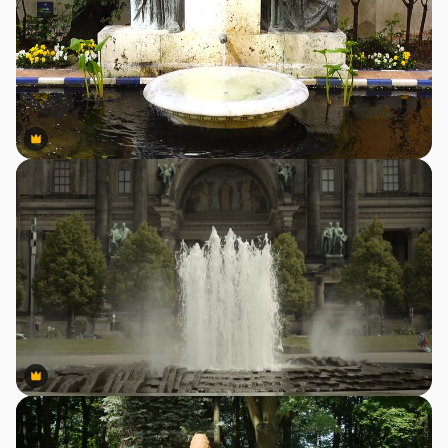
Premium
Premium
Premium
Premium