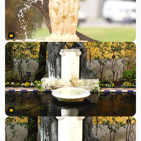
Premium
Premium
Premium
Premium