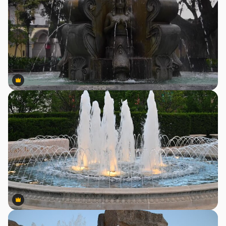
Premium
Premium
Premium
Premium