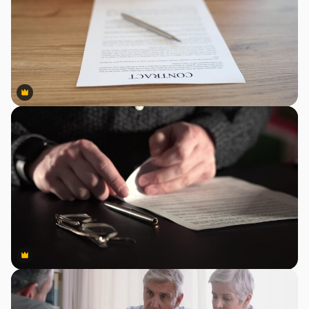
Premium
Premium
Premium
Premium