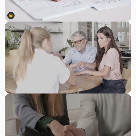
Premium
Premium