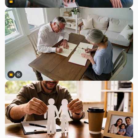
Premium
Premium
Premium
Premium
Generado por IA