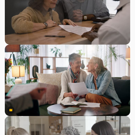
Premium
Premium