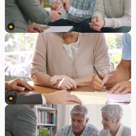
Premium
Premium
Premium
Premium