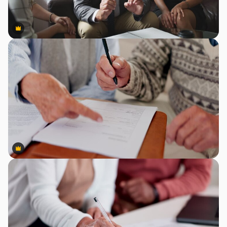
Premium
Premium
Premium
Premium