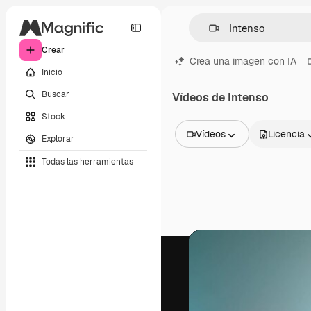
Crear
Crea una imagen con IA
Inicio
Buscar
Vídeos de Intenso
Stock
Vídeos
Licencia
Explorar
Todas las imágenes
Todas las herramientas
Vectores
Ilustraciones
Fotos
PSD
Plantillas
Mockups
Vídeos
Clips de vídeo
Motion graphics
Plantillas de vídeos
Iconos
Modelos 3D
Fuentes