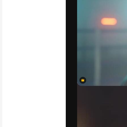
La plataforma cr
trabajo. Más de
entre creativos
estudios.
Español
Premium
Premium
Premium
Premium
Premium
Premium
Premium
Premium
Premium
Premium
Premium
Premium
Premium
Premium
Premium
Premium
Premium
Premium
Premium
Premium
Premium
Premium
Premium
Premium
Premium
Premium
Premium
Premium
Premium
Premium
Premium
Premium
Premium
Premium
Premium
Premium
Premium
Premium
Premium
Premium
Premium
Premium
Premium
Premium
Premium
Premium
Premium
Premium
Premium
Premium
Premium
Premium
Premium
Premium
Premium
Premium
Premium
Premium
Premium
Premium
Premium
Premium
Premium
Premium
Premium
Premium
Premium
Premium
Premium
Premium
Premium
Premium
Premium
Premium
Premium
Premium
Premium
Premium
Generado por IA
Generado por IA
Generado por IA
Generado por IA
Generado por IA
Generado por IA
Generado por IA
Generado por IA
Generado por IA
Generado por IA
Generado por IA
Generado por IA
Generado por IA
Generado por IA
Generado por IA
Generado por IA
Generado por IA
Generado por IA
Generado por IA
Generado por IA
Generado por IA
Generado por IA
Generado por IA
Generado por IA
Generado por IA
Copyright © 2010