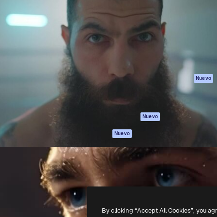
eativa para dirigir tu mejor
Spaces
Academy
 un millón de suscriptores
Asistente de IA
Documentación
, empresas, agencias y
Generador de
Soporte
imágenes
Términos de uso
Generador de
Política de
vídeos
privacidad
Texto a voz
Originales
Nuevo
Contenido de
Política de cooki
stock
Centro de
MCP para
confianza
Nuevo
Claude/ChatGPT
Afiliados
Agentes
Nuevo
Empresas
API
App móvil
Todas las
herramientas
-
2026
Freepik Company S.L.U.
Todos los derechos reservados
.
By clicking “Accept All Cookies”, you ag