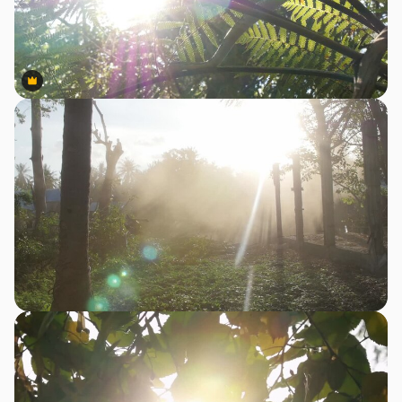
Premium
Premium