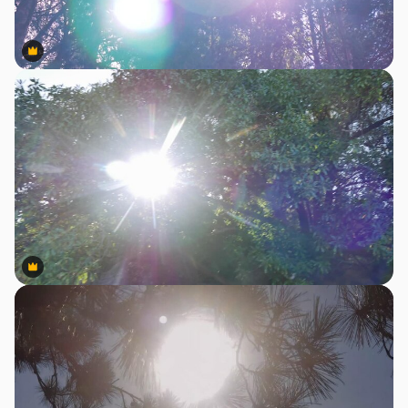
Premium
Premium
Premium
Premium