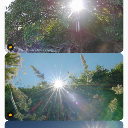
Premium
Premium
Premium
Premium