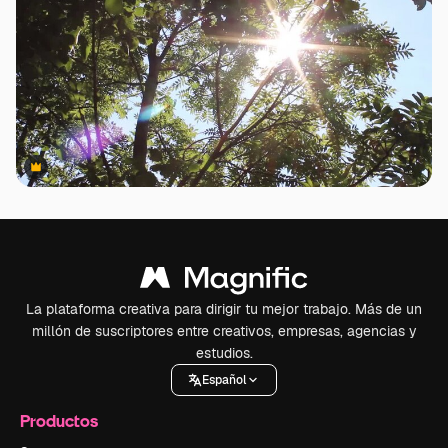
Premium
Premium
La plataforma creativa para dirigir tu mejor trabajo. Más de un
millón de suscriptores entre creativos, empresas, agencias y
estudios.
Español
Productos