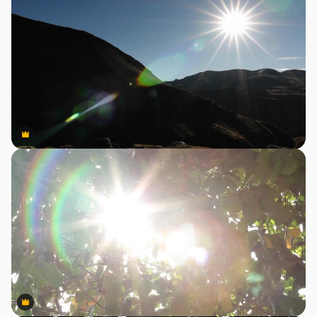
Premium
Premium
Premium
Premium