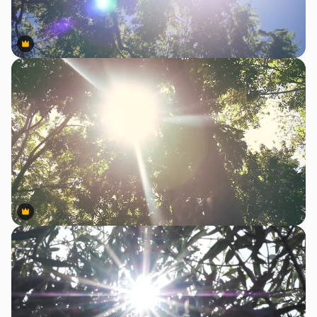
Premium
Premium
Premium
Premium