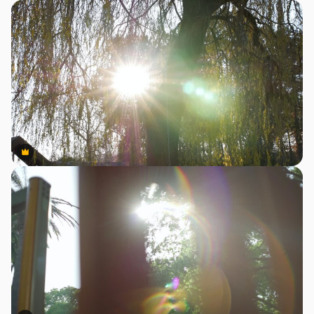
Premium
Premium