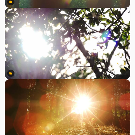
Premium
Premium
Premium
Premium