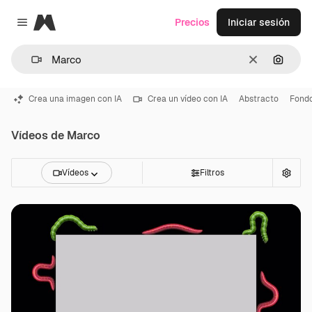
Magnific
Precios
Iniciar sesión
Close menu
Borrar
Buscar
Crea una imagen con IA
Crea un vídeo con IA
Abstracto
Fond
Vídeos de Marco
Vídeos
Filtros