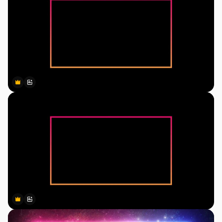
Premium
Premium
Generado por IA
Premium
Premium
Generado por IA