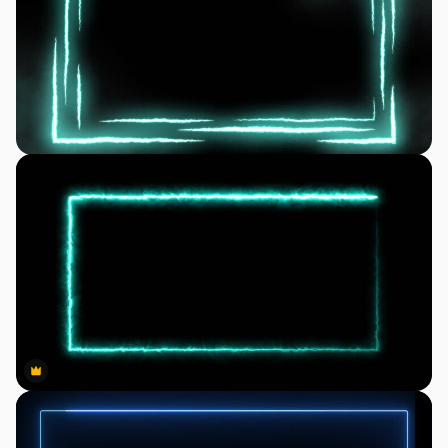
Premium
Premium