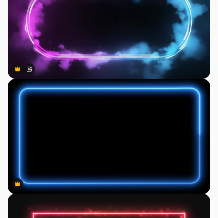
Premium
Premium
Generado por IA
Premium
Premium