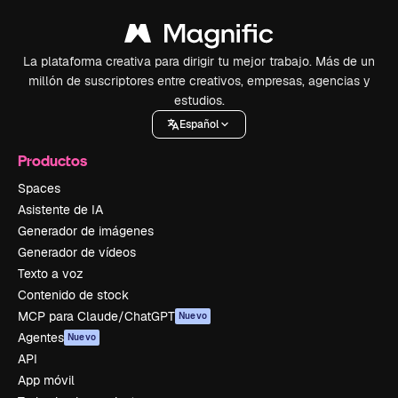
La plataforma creativa para dirigir tu mejor trabajo. Más de un
millón de suscriptores entre creativos, empresas, agencias y
estudios.
Español
Productos
Spaces
Asistente de IA
Generador de imágenes
Generador de vídeos
Texto a voz
Contenido de stock
MCP para Claude/ChatGPT
Nuevo
Agentes
Nuevo
API
App móvil