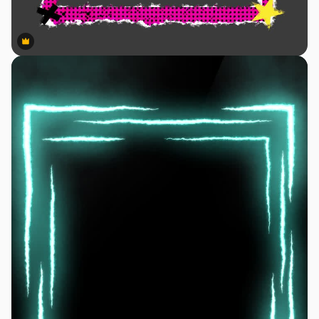
Premium
Premium