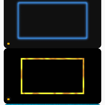
Premium
Premium
Premium
Premium