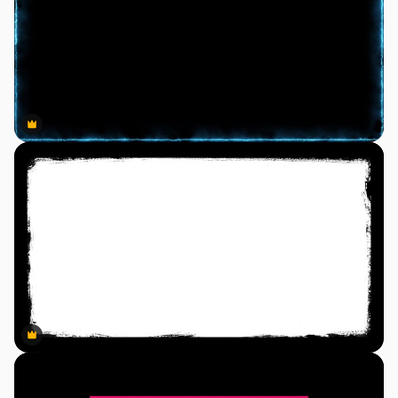
Premium
Premium
Premium
Premium