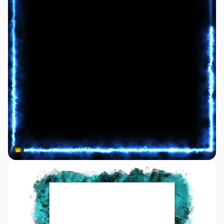
Premium
Premium