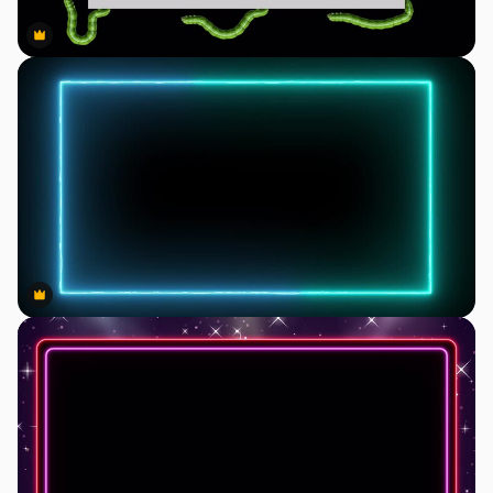
Premium
Premium
Premium
Premium