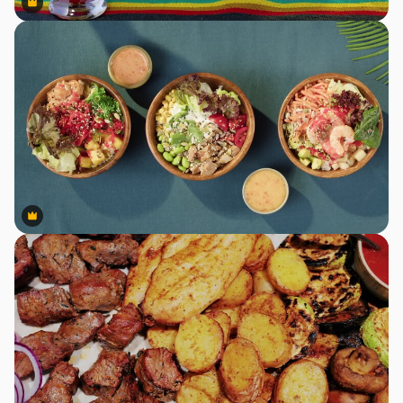
Premium
Premium
Premium
Premium