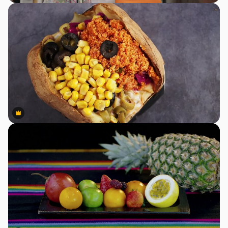
Premium
Premium