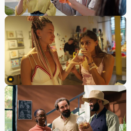
Premium
Premium