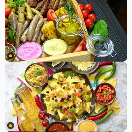
Premium
Premium
Premium
Premium