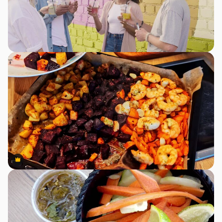
Premium
Premium