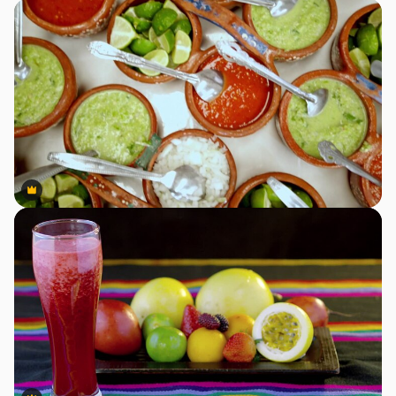
Premium
Premium