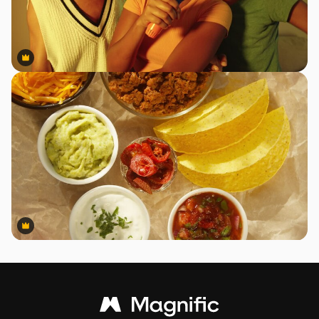
Premium
Premium
Premium
Premium