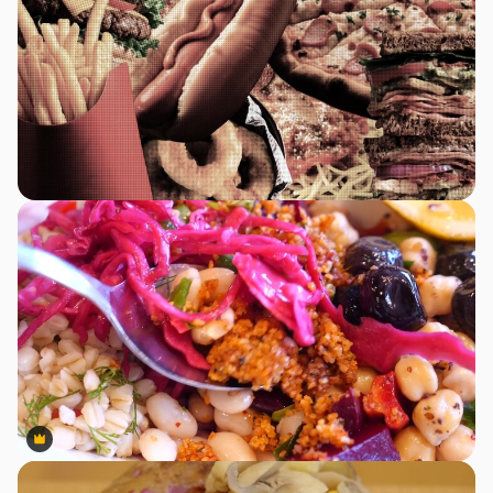
Premium
Premium