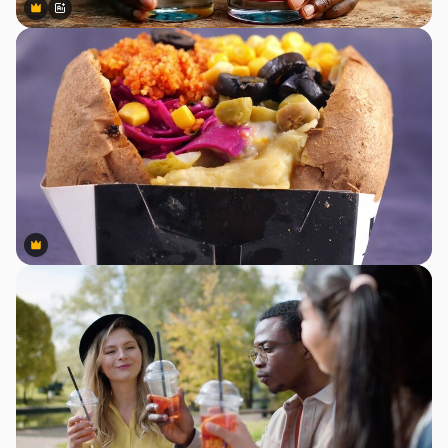
Premium
Premium
Generado por IA
Premium
Premium