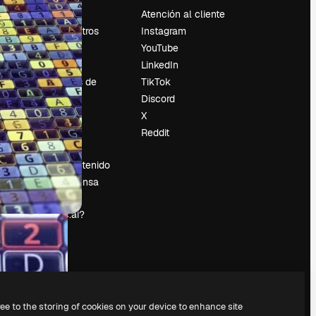
Precios
Atención al cliente
Sobre nosotros
Instagram
Reviews
YouTube
Empleo
LinkedIn
Tendencias de
TikTok
búsqueda
Discord
Blog
X
es
Eventos
Reddit
Slidesgo
Vender contenido
Sala de prensa
¿Buscas
magnific.ai?
ree to the storing of cookies on your device to enhance site