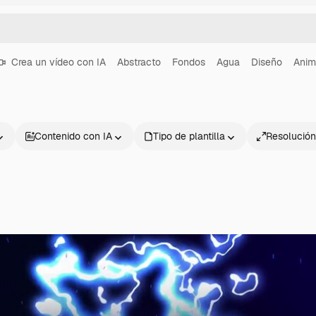
Crea un vídeo con IA
Abstracto
Fondos
Agua
Diseño
Anim
Contenido con IA
Tipo de plantilla
Resolución
Productos
Información úti