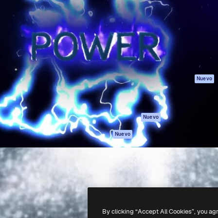
eativa para dirigir tu mejor
Spaces
Academy
 un millón de suscriptores
Asistente de IA
Documentación
, empresas, agencias y
Generador de
Soporte
imágenes
Términos de uso
Generador de
Política de
vídeos
privacidad
Texto a voz
Originales
Nuevo
Contenido de
Política de cooki
stock
Centro de
MCP para
confianza
Nuevo
Claude/ChatGPT
Afiliados
Agentes
Nuevo
Empresas
API
App móvil
Todas las
herramientas
-
2026
Freepik Company S.L.U.
Todos los derechos reservados
.
By clicking “Accept All Cookies”, you ag