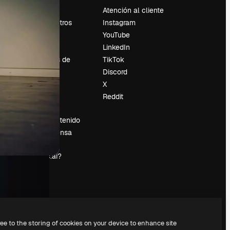
Precios
Atención al cliente
Sobre nosotros
Instagram
Reviews
YouTube
Empleo
LinkedIn
Tendencias de
TikTok
búsqueda
Discord
Blog
X
es
Eventos
Reddit
Slidesgo
Vender contenido
Sala de prensa
¿Buscas
magnific.ai?
ree to the storing of cookies on your device to enhance site