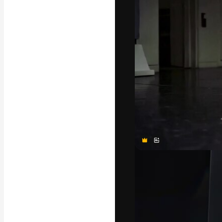
La plataforma cr
trabajo. Más de
entre creativos
estudios.
Español
Premium
Premium
Premium
Premium
Premium
Premium
Premium
Premium
Premium
Premium
Premium
Premium
Premium
Premium
Premium
Premium
Premium
Premium
Premium
Premium
Premium
Premium
Premium
Premium
Premium
Premium
Premium
Premium
Premium
Premium
Premium
Premium
Premium
Premium
Premium
Premium
Premium
Premium
Premium
Premium
Premium
Premium
Premium
Premium
Premium
Premium
Premium
Premium
Premium
Premium
Premium
Premium
Premium
Premium
Premium
Premium
Premium
Premium
Premium
Premium
Premium
Premium
Premium
Premium
Premium
Premium
Premium
Premium
Premium
Premium
Premium
Premium
Premium
Premium
Premium
Premium
Premium
Premium
Premium
Premium
Premium
Premium
Premium
Premium
Premium
Premium
Premium
Premium
Premium
Premium
Generado por IA
Generado por IA
Generado por IA
Generado por IA
Generado por IA
Generado por IA
Generado por IA
Generado por IA
Generado por IA
Generado por IA
Generado por IA
Generado por IA
Generado por IA
Generado por IA
Generado por IA
Generado por IA
Generado por IA
Generado por IA
Generado por IA
Generado por IA
Generado por IA
Generado por IA
Generado por IA
Generado por IA
Copyright © 2010