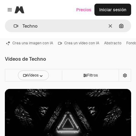
Magnific
Precios
Iniciar sesión
Close menu
Borrar
Buscar
Crea una imagen con IA
Crea un vídeo con IA
Abstracto
Fond
Vídeos de Techno
Vídeos
Filtros