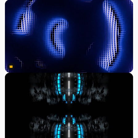
Premium
Premium