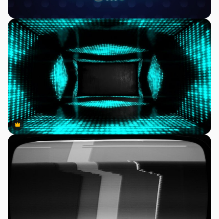
Premium
Premium