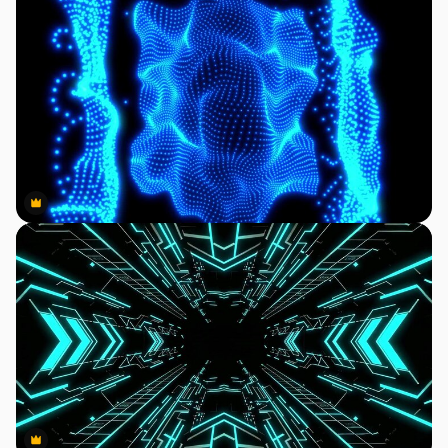
Premium
Premium
Premium
Premium