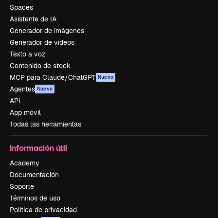
Spaces
Asistente de IA
Generador de imágenes
Generador de vídeos
Texto a voz
Contenido de stock
MCP para Claude/ChatGPT
Nuevo
Agentes
Nuevo
API
App móvil
Todas las herramientas
Información útil
Academy
Documentación
Soporte
Términos de uso
Política de privacidad