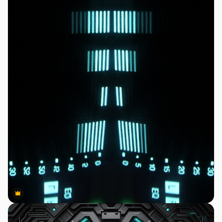
Premium
Premium