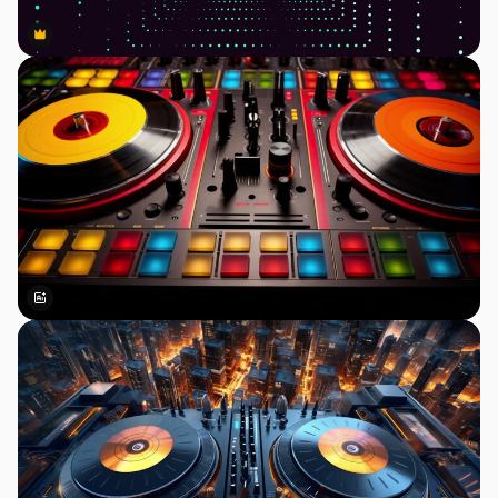
Premium
Premium
Generado por IA