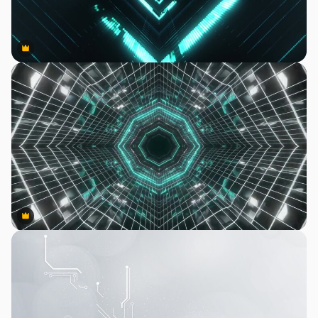
Premium
Premium
Premium
Premium