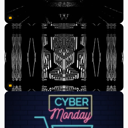
Premium
Premium
Premium
Premium