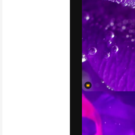
La plataforma cr
trabajo. Más de
entre creativos
estudios.
Español
Premium
Premium
Premium
Premium
Premium
Premium
Premium
Premium
Premium
Premium
Premium
Premium
Premium
Premium
Premium
Premium
Premium
Premium
Premium
Premium
Premium
Premium
Premium
Premium
Premium
Premium
Premium
Premium
Premium
Premium
Premium
Premium
Premium
Premium
Premium
Premium
Premium
Premium
Premium
Premium
Premium
Premium
Premium
Premium
Premium
Premium
Premium
Premium
Premium
Premium
Premium
Premium
Premium
Premium
Premium
Premium
Premium
Premium
Premium
Premium
Premium
Premium
Premium
Premium
Premium
Premium
Premium
Premium
Premium
Premium
Premium
Premium
Premium
Premium
Premium
Premium
Premium
Premium
Premium
Premium
Premium
Premium
Premium
Premium
Premium
Premium
Premium
Premium
Generado por IA
Generado por IA
Generado por IA
Copyright © 2010