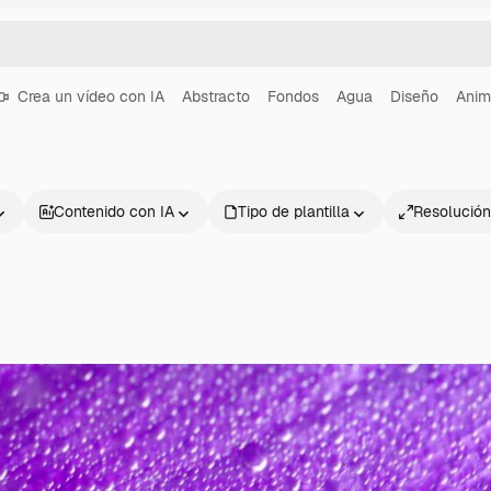
Crea un vídeo con IA
Abstracto
Fondos
Agua
Diseño
Anim
Contenido con IA
Tipo de plantilla
Resolución
Productos
Información úti