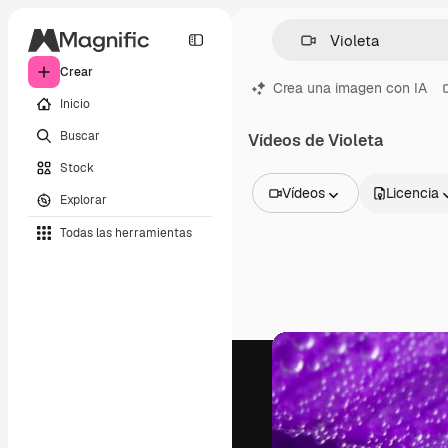
Crear
Crea una imagen con IA
Inicio
Buscar
Vídeos de Violeta
Stock
Vídeos
Licencia
Explorar
Todas las imágenes
Todas las herramientas
Vectores
Ilustraciones
Fotos
PSD
Plantillas
Mockups
Vídeos
Clips de vídeo
Motion graphics
Plantillas de vídeos
Iconos
Modelos 3D
Fuentes