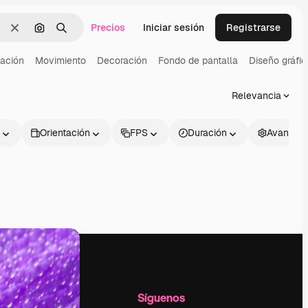
Precios
Iniciar sesión
Registrarse
Borrar
Buscar por imagen
Buscar
ación
Movimiento
Decoración
Fondo de pantalla
Diseño gráfic
Relevancia
Orientación
FPS
Duración
Avanzad
l
Empresa
Síguenos