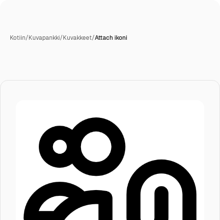
Kotiin
/
Kuvapankki
/
Kuvakkeet
/
Attach ikoni