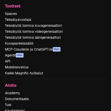
Tuotteet
Spaces
Tekoälyavustaja
Tekoälyllä toimiva kuvageneraattori
Tekoälyllä toimiva videogeneraattori
Tekoälyllä toimiva äänigeneraattori
Kuvapankkisisältö
MCP Claudelle ja ChatGPT:lle
Uusi
Agentit
Uusi
API
Mobiilisovellus
Kaikki Magnific-työkalut
Aloita
Academy
Dokumentaatio
Tuki
Käyttöehdot