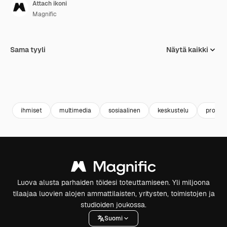
Attach ikoni
Magnific
Sama tyyli
Näytä kaikki
ihmiset
multimedia
sosiaalinen
keskustelu
profiili
Luova alusta parhaiden töidesi toteuttamiseen. Yli miljoona
tilaajaa luovien alojen ammattilaisten, yritysten, toimistojen ja
studioiden joukossa.
Suomi