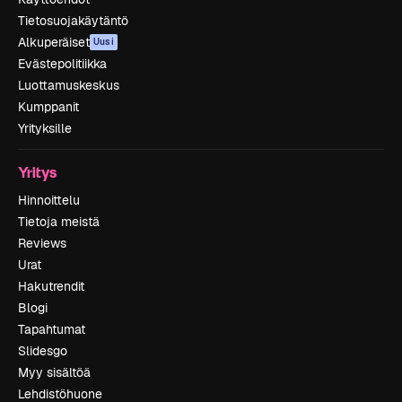
Tietosuojakäytäntö
Alkuperäiset
Uusi
Evästepolitiikka
Luottamuskeskus
Kumppanit
Yrityksille
Yritys
Hinnoittelu
Tietoja meistä
Reviews
Urat
Hakutrendit
Blogi
Tapahtumat
Slidesgo
Myy sisältöä
Lehdistöhuone