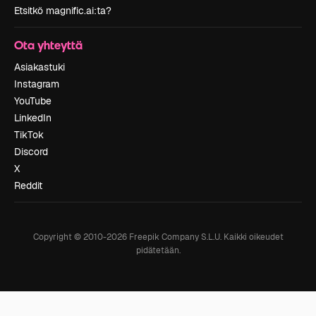
Etsitkö magnific.ai:ta?
Ota yhteyttä
Asiakastuki
Instagram
YouTube
LinkedIn
TikTok
Discord
X
Reddit
Copyright © 2010-
2026
Freepik Company S.L.U.
Kaikki oikeudet
pidätetään
.