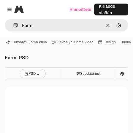
Kirjaudu
Magnific
Hinnoittelu
Close menu
sisään
Selkeä
Hae ku
Tekoälyn luoma kuva
Tekoälyn luoma video
Design
Ruoka
Farmi PSD
PSD
Suodattimet