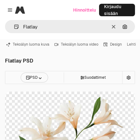
Kirjaudu
Magnific
Hinnoittelu
Close menu
sisään
Selkeä
Hae ku
Tekoälyn luoma kuva
Tekoälyn luoma video
Design
Lehti
Flatlay PSD
PSD
Suodattimet