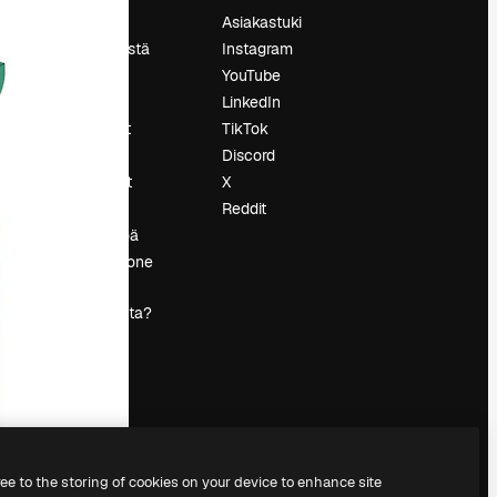
Hinnoittelu
Asiakastuki
Tietoja meistä
Instagram
Reviews
YouTube
Urat
LinkedIn
tö
Hakutrendit
TikTok
Blogi
Discord
Tapahtumat
X
s
Slidesgo
Reddit
Myy sisältöä
Lehdistöhuone
Etsitkö
magnific.ai:ta?
ree to the storing of cookies on your device to enhance site