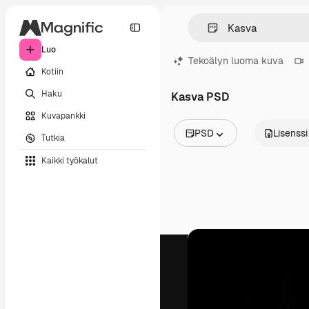
Luo
Tekoälyn luoma kuva
Kotiin
Haku
Kasva PSD
Kuvapankki
PSD
Lisenssi
Tutkia
Kaikki kuvat
Kaikki työkalut
Vektorit
Kuvituksia
Valokuvat
PSD
Mallipohja
Mallikuvat
Videot
Videomateriaali
Liikegrafiikka
Videopohjat
Kuvakkeet
3D mallit
Fontit