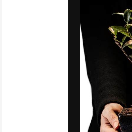
Luova alusta pa
toteuttamiseen. 
luovien alojen a
toimistojen ja 
Suomi