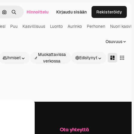
Hinnoittelu
Kirjaudu sisään
Rekisteröidy
keä
Hae kuvan perusteella
Haku
esi
Puu
Kasvillisuus
Luonto
Aurinko
Perhonen
Nuori kasvi
Osuvuus
Muokattavissa
Ihmiset
Edistynyt
verkossa
Yritys
Ota yhteyttä