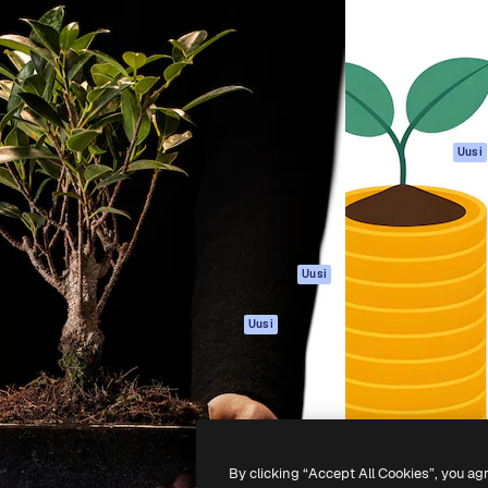
rhaiden töidesi
Spaces
Academy
Yli miljoona tilaajaa
Tekoälyavustaja
Dokumentaatio
mmattilaisten, yritysten,
Tekoälyllä toimiva
Tuki
studioiden joukossa.
kuvageneraattori
Käyttöehdot
Tekoälyllä toimiva
Tietosuojakäytän
videogeneraattori
Alkuperäiset
Uusi
Tekoälyllä toimiva
Evästepolitiikka
äänigeneraattori
Luottamuskesku
Kuvapankkisisältö
Kumppanit
MCP
Yrityksille
Claudelle ja
Uusi
ChatGPT:lle
Agentit
Uusi
API
Mobiilisovellus
Kaikki Magnific-
työkalut
By clicking “Accept All Cookies”, you ag