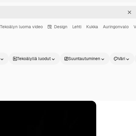
Sel
Tekoälyn luoma video
Design
Lehti
Kukka
Auringonvalo
V
Tekoälyllä luodut
Suuntautuminen
Väri
Tuotteet
Aloita