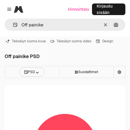
Kirjaudu
Magnific
Hinnoittelu
Close menu
sisään
Selkeä
Hae ku
Tekoälyn luoma kuva
Tekoälyn luoma video
Design
Off painike PSD
PSD
Suodattimet