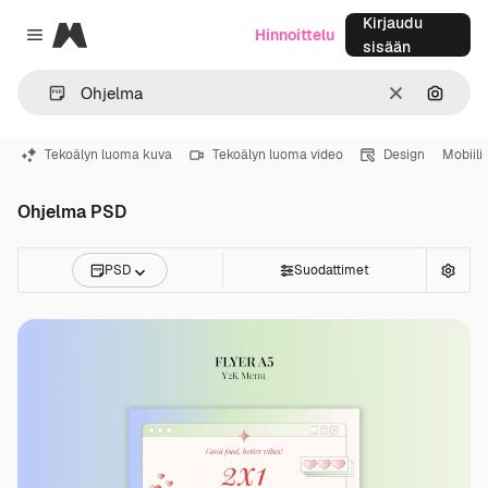
Kirjaudu
Magnific
Hinnoittelu
Close menu
sisään
Selkeä
Hae ku
Tekoälyn luoma kuva
Tekoälyn luoma video
Design
Mobiili
Ohjelma PSD
PSD
Suodattimet