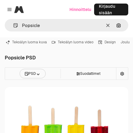
Kirjaudu
Magnific
Hinnoittelu
Close menu
sisään
Selkeä
Hae ku
Tekoälyn luoma kuva
Tekoälyn luoma video
Design
Joulu
Popsicle PSD
PSD
Suodattimet