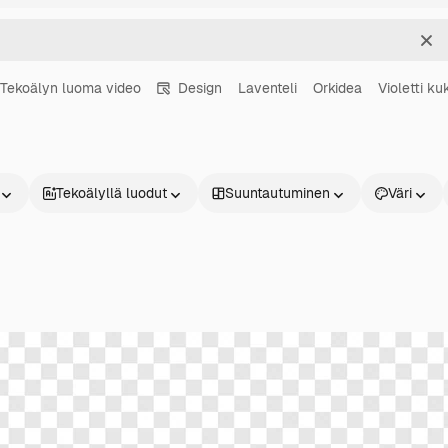
Sel
Tekoälyn luoma video
Design
Laventeli
Orkidea
Violetti ku
Tekoälyllä luodut
Suuntautuminen
Väri
Tuotteet
Aloita