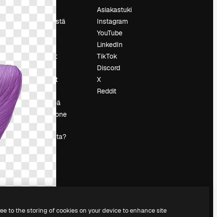
Hinnoittelu
Asiakastuki
Tietoja meistä
Instagram
Reviews
YouTube
Urat
LinkedIn
tö
Hakutrendit
TikTok
Blogi
Discord
Tapahtumat
X
s
Slidesgo
Reddit
Myy sisältöä
Lehdistöhuone
Etsitkö
magnific.ai:ta?
ree to the storing of cookies on your device to enhance site