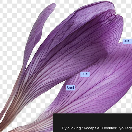
rhaiden töidesi
Spaces
Academy
Yli miljoona tilaajaa
Tekoälyavustaja
Dokumentaatio
mmattilaisten, yritysten,
Tekoälyllä toimiva
Tuki
studioiden joukossa.
kuvageneraattori
Käyttöehdot
Tekoälyllä toimiva
Tietosuojakäytän
videogeneraattori
Alkuperäiset
Uusi
Tekoälyllä toimiva
Evästepolitiikka
äänigeneraattori
Luottamuskesku
Kuvapankkisisältö
Kumppanit
MCP
Yrityksille
Claudelle ja
Uusi
ChatGPT:lle
Agentit
Uusi
API
Mobiilisovellus
Kaikki Magnific-
työkalut
By clicking “Accept All Cookies”, you ag