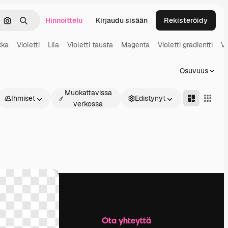
Hinnoittelu
Kirjaudu sisään
Rekisteröidy
keä
Hae kuvan perusteella
Haku
kka
Violetti
Lila
Violetti tausta
Magenta
Violetti gradientti
Vi
Osuvuus
Muokattavissa
Ihmiset
Edistynyt
verkossa
Yritys
Ota yhteyttä