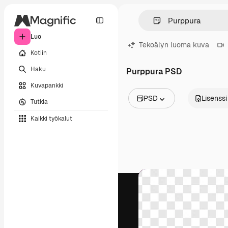
Luo
Tekoälyn luoma kuva
Kotiin
Haku
Purppura PSD
Kuvapankki
PSD
Lisenssi
Tutkia
Kaikki kuvat
Kaikki työkalut
Vektorit
Kuvituksia
Valokuvat
PSD
Mallipohja
Mallikuvat
Videot
Videomateriaali
Liikegrafiikka
Videopohjat
Kuvakkeet
3D mallit
Fontit