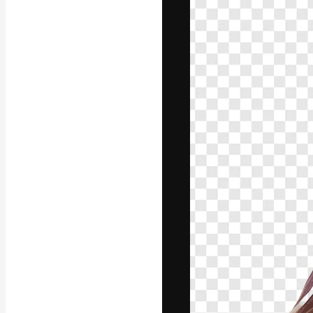
Luova alusta pa
toteuttamiseen. 
luovien alojen a
toimistojen ja 
Suomi