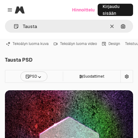
Kirjaudu
Magnific
Hinnoittelu
Close menu
sisään
Selkeä
Hae ku
Tekoälyn luoma kuva
Tekoälyn luoma video
Design
Tekstuu
Tausta PSD
PSD
Suodattimet