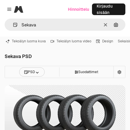
Kirjaudu
Magnific
Hinnoittelu
Close menu
sisään
Selkeä
Hae ku
Tekoälyn luoma kuva
Tekoälyn luoma video
Design
Sekaisi
Sekava PSD
PSD
Suodattimet