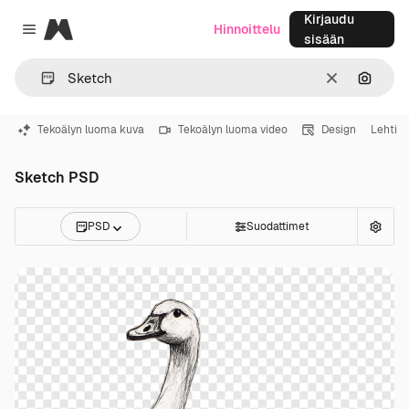
Kirjaudu
Magnific
Hinnoittelu
Close menu
sisään
Selkeä
Hae ku
Tekoälyn luoma kuva
Tekoälyn luoma video
Design
Lehti
Sketch PSD
PSD
Suodattimet