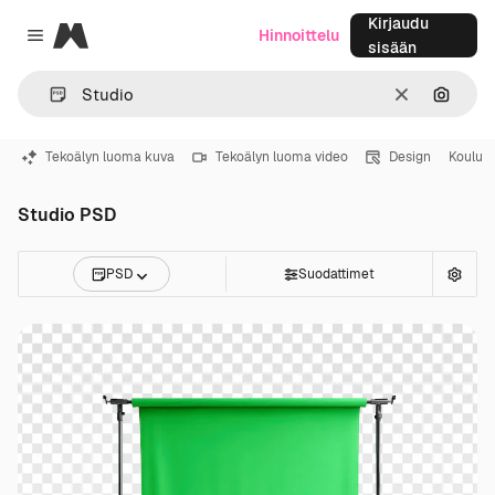
Kirjaudu
Magnific
Hinnoittelu
Close menu
sisään
Selkeä
Hae ku
Tekoälyn luoma kuva
Tekoälyn luoma video
Design
Koulu
Studio PSD
PSD
Suodattimet