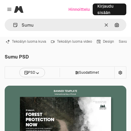
Kirjaudu
Magnific
Hinnoittelu
Close menu
sisään
Selkeä
Hae ku
Tekoälyn luoma kuva
Tekoälyn luoma video
Design
Savu
Sumu PSD
PSD
Suodattimet