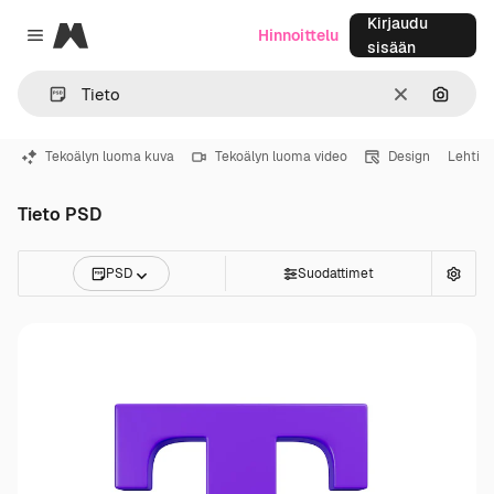
Kirjaudu
Magnific
Hinnoittelu
Close menu
sisään
Selkeä
Hae ku
Tekoälyn luoma kuva
Tekoälyn luoma video
Design
Lehti
Tieto PSD
PSD
Suodattimet