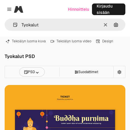
Kirjaudu
Magnific
Hinnoittelu
Close menu
sisään
Selkeä
Hae ku
Tekoälyn luoma kuva
Tekoälyn luoma video
Design
Tyokalut PSD
PSD
Suodattimet