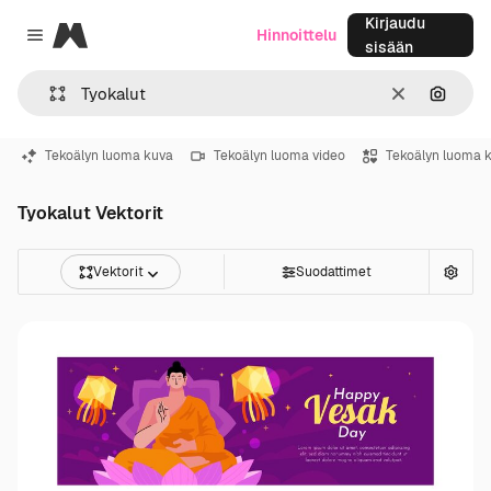
Kirjaudu
Magnific
Hinnoittelu
Close menu
sisään
Selkeä
Hae ku
Tekoälyn luoma kuva
Tekoälyn luoma video
Tekoälyn luoma 
Tyokalut Vektorit
Vektorit
Suodattimet