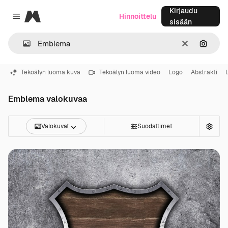
Kirjaudu
Magnific
Hinnoittelu
Close menu
sisään
Selkeä
Hae ku
Tekoälyn luoma kuva
Tekoälyn luoma video
Logo
Abstrakti
Emblema valokuvaa
Valokuvat
Suodattimet