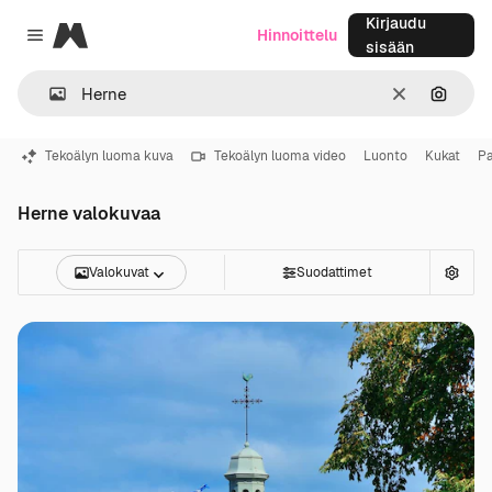
Kirjaudu
Magnific
Hinnoittelu
Close menu
sisään
Selkeä
Hae ku
Tekoälyn luoma kuva
Tekoälyn luoma video
Luonto
Kukat
Pa
Herne valokuvaa
Valokuvat
Suodattimet