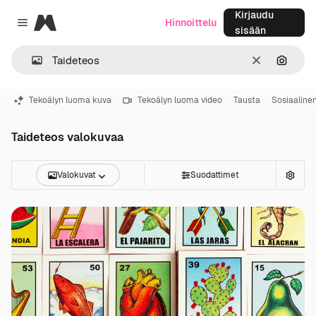
Kirjaudu
Magnific
Hinnoittelu
Close menu
sisään
Selkeä
Hae ku
Tekoälyn luoma kuva
Tekoälyn luoma video
Tausta
Sosiaaline
Taideteos valokuvaa
Valokuvat
Suodattimet