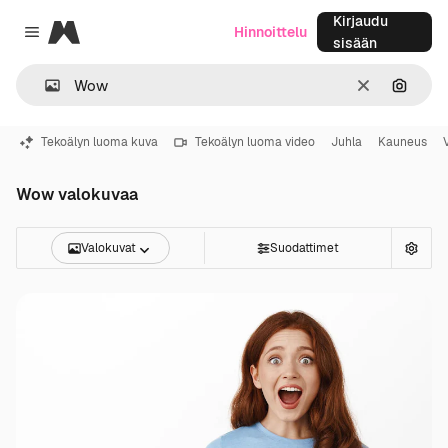
Kirjaudu
Magnific
Hinnoittelu
Close menu
sisään
Selkeä
Hae ku
Tekoälyn luoma kuva
Tekoälyn luoma video
Juhla
Kauneus
Wow valokuvaa
Valokuvat
Suodattimet