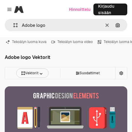
Kirjaudu
Magnific
Hinnoittelu
Close menu
sisään
Selkeä
Hae ku
Tekoälyn luoma kuva
Tekoälyn luoma video
Tekoälyn luoma 
Adobe logo Vektorit
Vektorit
Suodattimet