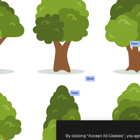
rhaiden töidesi
Spaces
Academy
Yli miljoona tilaajaa
Tekoälyavustaja
Dokumentaatio
mmattilaisten, yritysten,
Tekoälyllä toimiva
Tuki
studioiden joukossa.
kuvageneraattori
Käyttöehdot
Tekoälyllä toimiva
Tietosuojakäytän
videogeneraattori
Alkuperäiset
Uusi
Tekoälyllä toimiva
Evästepolitiikka
äänigeneraattori
Luottamuskesku
Kuvapankkisisältö
Kumppanit
MCP
Yrityksille
Claudelle ja
Uusi
ChatGPT:lle
Agentit
Uusi
API
Mobiilisovellus
Kaikki Magnific-
työkalut
By clicking “Accept All Cookies”, you ag