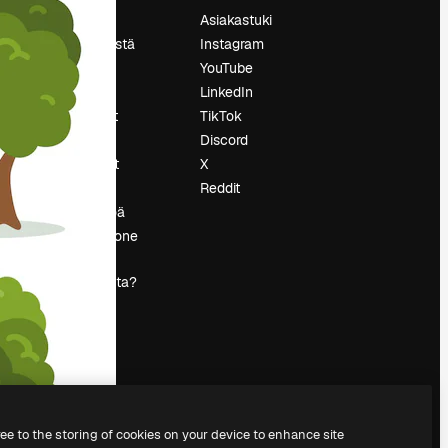
Hinnoittelu
Asiakastuki
Tietoja meistä
Instagram
Reviews
YouTube
Urat
LinkedIn
tö
Hakutrendit
TikTok
Blogi
Discord
Tapahtumat
X
s
Slidesgo
Reddit
Myy sisältöä
Lehdistöhuone
Etsitkö
magnific.ai:ta?
ree to the storing of cookies on your device to enhance site