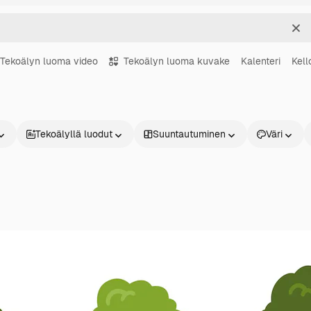
Sel
Tekoälyn luoma video
Tekoälyn luoma kuvake
Kalenteri
Kell
Tekoälyllä luodut
Suuntautuminen
Väri
Tuotteet
Aloita