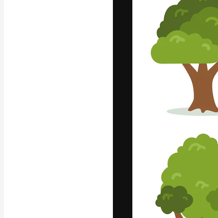
Luova alusta pa
toteuttamiseen. 
luovien alojen a
toimistojen ja 
Suomi