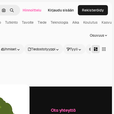
Hinnoittelu
Kirjaudu sisään
Rekisteröidy
keä
Hae kuvan perusteella
Haku
o
Tutkinto
Tavoite
Tiede
Teknologia
Aika
Koulutus
Kasvu
Osuvuus
Ihmiset
Tiedostotyyppi
Tyyli
Edistynyt
Yritys
Ota yhteyttä