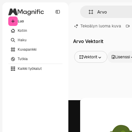
Luo
Tekoälyn luoma kuva
Kotiin
Haku
Arvo Vektorit
Kuvapankki
Vektorit
Lisenssi
Tutkia
Kaikki kuvat
Kaikki työkalut
Vektorit
Kuvituksia
Valokuvat
PSD
Mallipohja
Mallikuvat
Videot
Videomateriaali
Liikegrafiikka
Videopohjat
Kuvakkeet
3D mallit
Fontit