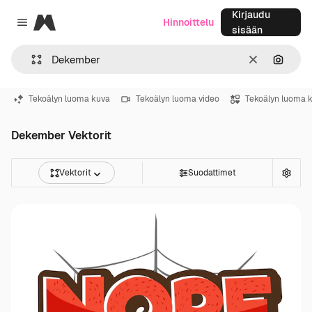
Kirjaudu
Magnific
Hinnoittelu
Close menu
sisään
Selkeä
Hae ku
Tekoälyn luoma kuva
Tekoälyn luoma video
Tekoälyn luoma 
Dekember Vektorit
Vektorit
Suodattimet