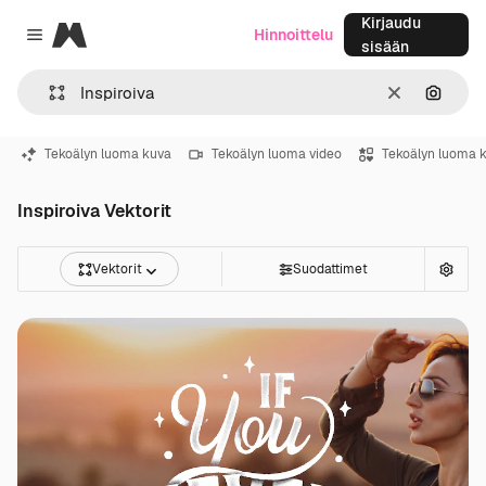
Kirjaudu
Magnific
Hinnoittelu
Close menu
sisään
Selkeä
Hae ku
Tekoälyn luoma kuva
Tekoälyn luoma video
Tekoälyn luoma 
Inspiroiva Vektorit
Vektorit
Suodattimet