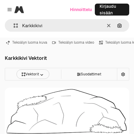
Kirjaudu
Magnific
Hinnoittelu
Close menu
sisään
Selkeä
Hae ku
Tekoälyn luoma kuva
Tekoälyn luoma video
Tekoälyn luoma 
Karkkikivi Vektorit
Vektorit
Suodattimet