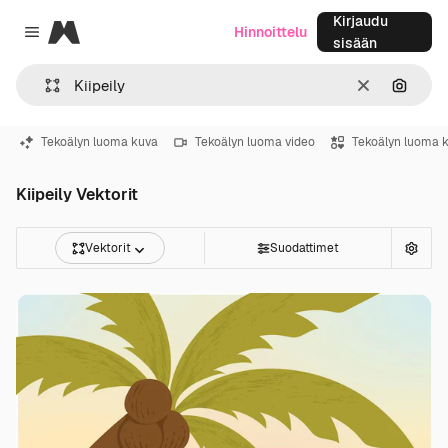
Kirjaudu
Magnific
Hinnoittelu
Close menu
sisään
Selkeä
Hae ku
Tekoälyn luoma kuva
Tekoälyn luoma video
Tekoälyn luoma 
Kiipeily Vektorit
Vektorit
Suodattimet