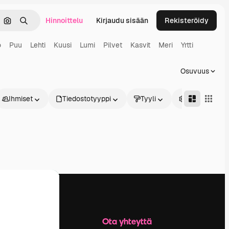
Hinnoittelu
Kirjaudu sisään
Rekisteröidy
keä
Hae kuvan perusteella
Haku
o
Puu
Lehti
Kuusi
Lumi
Pilvet
Kasvit
Meri
Yrtti
Osuvuus
Ihmiset
Tiedostotyyppi
Tyyli
Edistynyt
Yritys
Ota yhteyttä