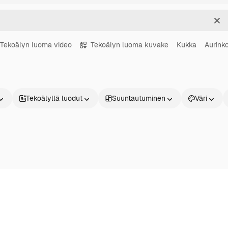
Sel
Tekoälyn luoma video
Tekoälyn luoma kuvake
Kukka
Aurink
Tekoälyllä luodut
Suuntautuminen
Väri
Tuotteet
Aloita