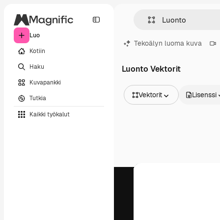
Luo
Tekoälyn luoma kuva
Kotiin
Haku
Luonto Vektorit
Kuvapankki
Vektorit
Lisenssi
Tutkia
Kaikki kuvat
Kaikki työkalut
Vektorit
Kuvituksia
Valokuvat
PSD
Mallipohja
Mallikuvat
Videot
Videomateriaali
Liikegrafiikka
Videopohjat
Kuvakkeet
3D mallit
Fontit