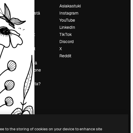
Hinnoittelu
Asiakastuki
Tietoja meistä
Instagram
Reviews
YouTube
Urat
LinkedIn
tö
Hakutrendit
TikTok
Blogi
Discord
Tapahtumat
X
s
Slidesgo
Reddit
Myy sisältöä
Lehdistöhuone
Etsitkö
magnific.ai:ta?
ree to the storing of cookies on your device to enhance site