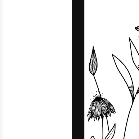
Luova alusta pa
toteuttamiseen. 
luovien alojen a
toimistojen ja 
Suomi