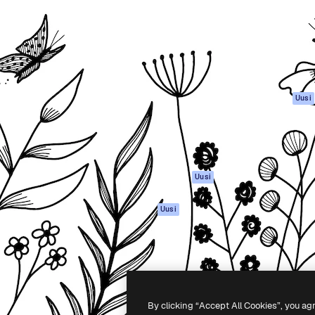
rhaiden töidesi
Spaces
Academy
Yli miljoona tilaajaa
Tekoälyavustaja
Dokumentaatio
mmattilaisten, yritysten,
Tekoälyllä toimiva
Tuki
studioiden joukossa.
kuvageneraattori
Käyttöehdot
Tekoälyllä toimiva
Tietosuojakäytän
videogeneraattori
Alkuperäiset
Uusi
Tekoälyllä toimiva
Evästepolitiikka
äänigeneraattori
Luottamuskesku
Kuvapankkisisältö
Kumppanit
MCP
Yrityksille
Claudelle ja
Uusi
ChatGPT:lle
Agentit
Uusi
API
Mobiilisovellus
Kaikki Magnific-
työkalut
By clicking “Accept All Cookies”, you ag