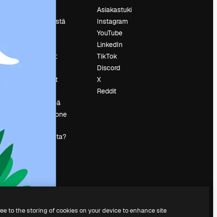
Hinnoittelu
Asiakastuki
Tietoja meistä
Instagram
Reviews
YouTube
Urat
LinkedIn
tö
Hakutrendit
TikTok
Blogi
Discord
Tapahtumat
X
s
Slidesgo
Reddit
Myy sisältöä
Lehdistöhuone
Etsitkö
magnific.ai:ta?
ree to the storing of cookies on your device to enhance site