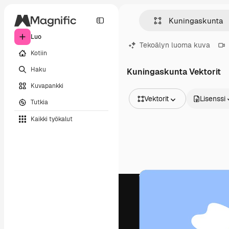
Luo
Tekoälyn luoma kuva
Kotiin
Haku
Kuningaskunta Vektorit
Kuvapankki
Vektorit
Lisenssi
Tutkia
Kaikki kuvat
Kaikki työkalut
Vektorit
Kuvituksia
Valokuvat
PSD
Mallipohja
Mallikuvat
Videot
Videomateriaali
Liikegrafiikka
Videopohjat
Kuvakkeet
3D mallit
Fontit