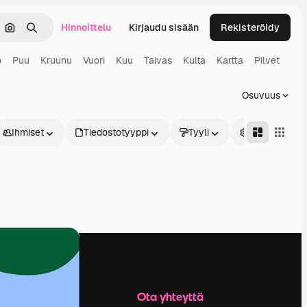
Hinnoittelu
Kirjaudu sisään
Rekisteröidy
keä
Hae kuvan perusteella
Haku
o
Puu
Kruunu
Vuori
Kuu
Taivas
Kulta
Kartta
Pilvet
Osuvuus
Ihmiset
Tiedostotyyppi
Tyyli
Edistynyt
Yritys
Ota yhteyttä