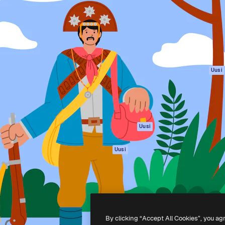
rhaiden töidesi
Spaces
Academy
Yli miljoona tilaajaa
Tekoälyavustaja
Dokumentaatio
mmattilaisten, yritysten,
Tekoälyllä toimiva
Tuki
studioiden joukossa.
kuvageneraattori
Käyttöehdot
Tekoälyllä toimiva
Tietosuojakäytän
videogeneraattori
Alkuperäiset
Uusi
Tekoälyllä toimiva
Evästepolitiikka
äänigeneraattori
Luottamuskesku
Kuvapankkisisältö
Kumppanit
MCP
Yrityksille
Claudelle ja
Uusi
ChatGPT:lle
Agentit
Uusi
API
Mobiilisovellus
Kaikki Magnific-
työkalut
By clicking “Accept All Cookies”, you ag