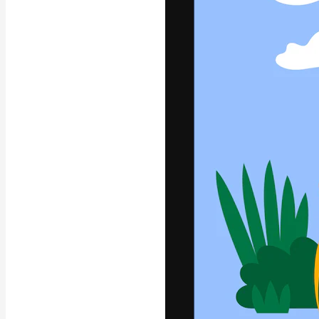
Luova alusta pa
toteuttamiseen. 
luovien alojen a
toimistojen ja 
Suomi