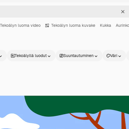
Sel
Tekoälyn luoma video
Tekoälyn luoma kuvake
Kukka
Aurink
Tekoälyllä luodut
Suuntautuminen
Väri
Tuotteet
Aloita