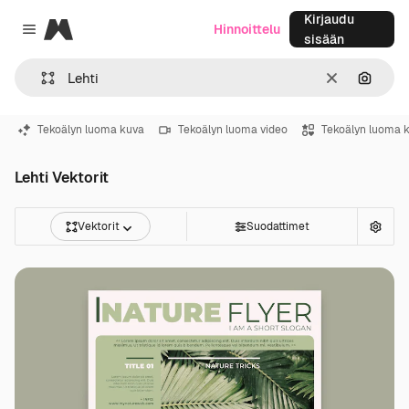
Kirjaudu
Magnific
Hinnoittelu
Close menu
sisään
Selkeä
Hae ku
Tekoälyn luoma kuva
Tekoälyn luoma video
Tekoälyn luoma 
Lehti Vektorit
Vektorit
Suodattimet