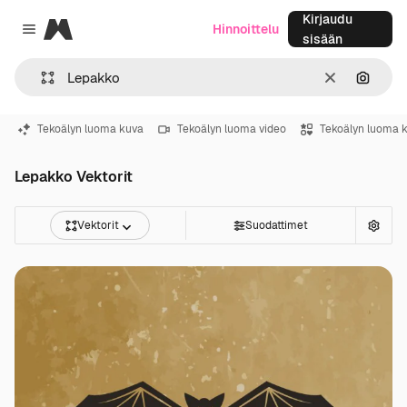
Kirjaudu
Magnific
Hinnoittelu
Close menu
sisään
Selkeä
Hae ku
Tekoälyn luoma kuva
Tekoälyn luoma video
Tekoälyn luoma 
Lepakko Vektorit
Vektorit
Suodattimet