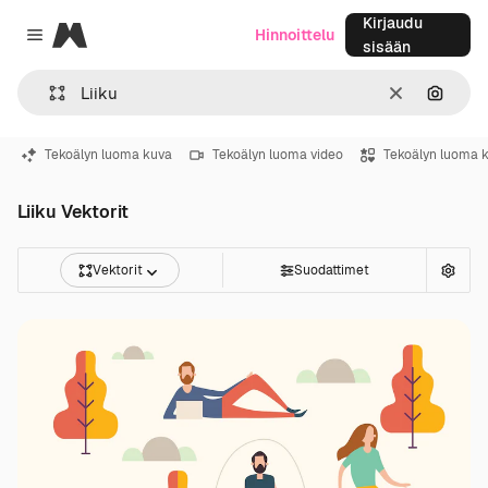
Kirjaudu
Magnific
Hinnoittelu
Close menu
sisään
Selkeä
Hae ku
Tekoälyn luoma kuva
Tekoälyn luoma video
Tekoälyn luoma 
Liiku Vektorit
Vektorit
Suodattimet