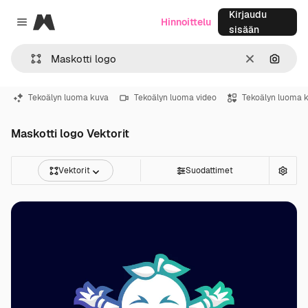
Kirjaudu
Magnific
Hinnoittelu
Close menu
sisään
Selkeä
Hae ku
Tekoälyn luoma kuva
Tekoälyn luoma video
Tekoälyn luoma 
Maskotti logo Vektorit
Vektorit
Suodattimet