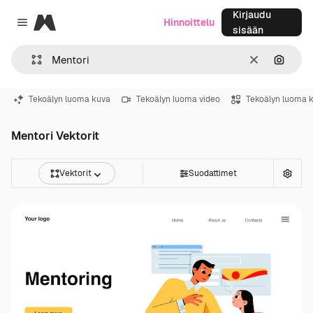
Kirjaudu
Magnific
Hinnoittelu
Close menu
sisään
Selkeä
Hae ku
Tekoälyn luoma kuva
Tekoälyn luoma video
Tekoälyn luoma 
Mentori Vektorit
Vektorit
Suodattimet