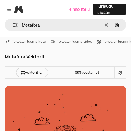
Kirjaudu
Magnific
Hinnoittelu
Close menu
sisään
Selkeä
Hae ku
Tekoälyn luoma kuva
Tekoälyn luoma video
Tekoälyn luoma 
Metafora Vektorit
Vektorit
Suodattimet